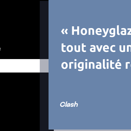
« Honeygla
tout avec u
originalité 
Clash