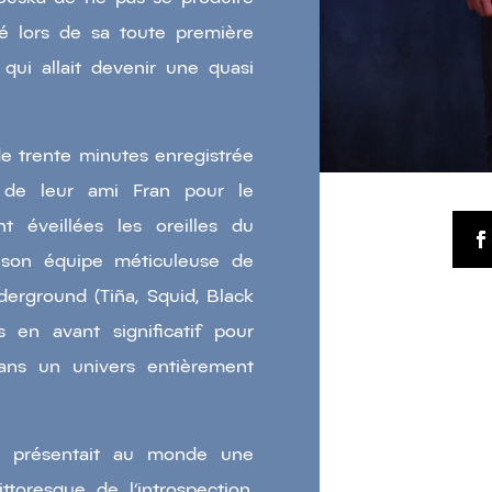
ré lors de sa toute première
e qui allait devenir une quasi
.
de trente minutes enregistrée
 de leur ami Fran pour le
t éveillées les oreilles du
son équipe méticuleuse de
erground (Tiña, Squid, Black
en avant significatif pour
dans un univers entièrement
 présentait au monde une
toresque de l’introspection,