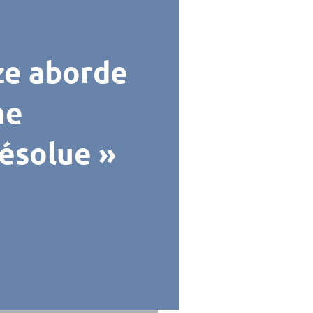
ze aborde
ne
résolue »