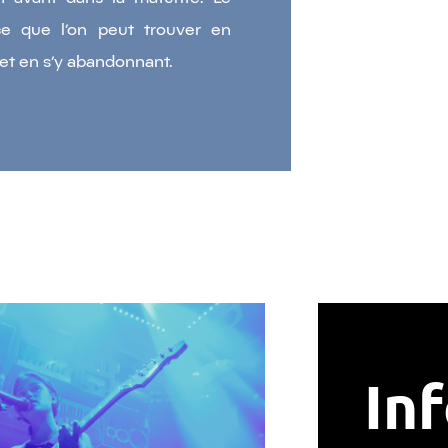
âce que l’on peut trouver en
t et en s’y abandonnant.
In