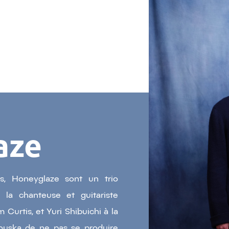
aze
s, Honeyglaze sont un trio
la chanteuse et guitariste
 Curtis, et Yuri Shibuichi à la
nouska de ne pas se produire