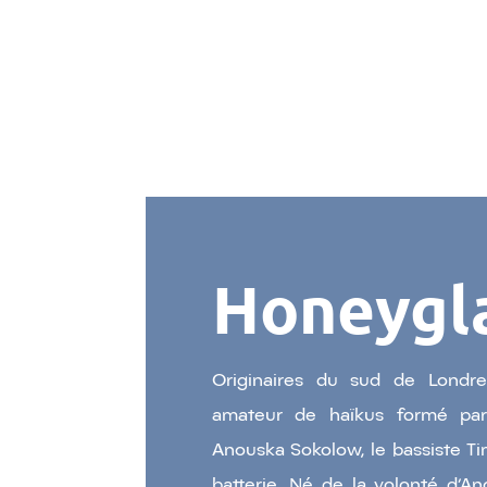
Honeygl
Originaires du sud de Londre
amateur de haïkus formé par 
Anouska Sokolow, le bassiste Tim
batterie. Né de la volonté d’A