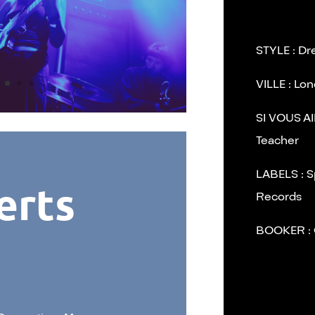
STYLE : Dr
VILLE : Lo
SI VOUS AIM
Teacher
LABELS : 
erts
Records
BOOKER : 