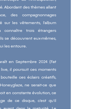
ité. Abordant des thèmes allant
sance, des compagnonnages
é sur les vêtements, l’album
à connaître trois étrangers
’ils se découvrent eux-mêmes,
ui les entoure.
raît en Septembre 2024 (Fat
live, il poursuit ces moments
outeille ces éclairs créatifs,
 Honeyglaze, ne serait-ce que
soit en constante évolution, ce
ge de ce disque, c’est qu’il
n avant dans la maturité. Le