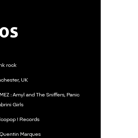
fos
nk rock
nchester, UK
MEZ : Amyl and The Sniffers, Panic
rini Girls
lcopop ! Records
Quentin Marques